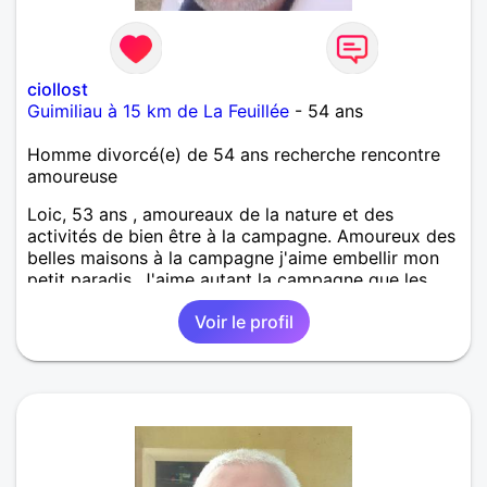
ciollost
Guimiliau à 15 km de La Feuillée
- 54 ans
Homme divorcé(e) de 54 ans recherche rencontre
amoureuse
Loic, 53 ans , amoureaux de la nature et des
activités de bien être à la campagne. Amoureux des
belles maisons à la campagne j'aime embellir mon
petit paradis. J'aime autant la campagne que les
sorties en ville, j'aime l'alternance et le bon
Voir le profil
équilibre, dans le bien être et dans les
conversations, ouvert et à l'écoute pour avancer à
deux. Et puis le meilleur est à venir surtout les
voyages pour découvrir le monde. J'aime le charme
discret d'une femme qui sache ce qu'elle veut en
harmonie avec sa moitié