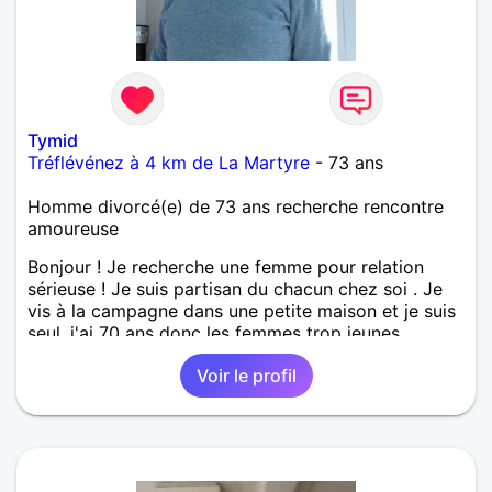
Tymid
Tréflévénez à 4 km de La Martyre
- 73 ans
Homme divorcé(e) de 73 ans recherche rencontre
amoureuse
Bonjour ! Je recherche une femme pour relation
sérieuse ! Je suis partisan du chacun chez soi . Je
vis à la campagne dans une petite maison et je suis
seul .j'ai 70 ans donc les femmes trop jeunes
s'abstenir. Merci de m'écrire si intéressés, à bientôt
Voir le profil
j'espère...je crois aussi au destin et au hasard, ce qui
doit arriver arrivera . C'est ce que je souhaite de
tout mon cœur ❤️ !