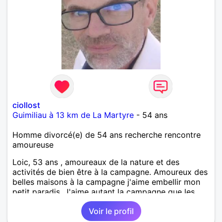
ciollost
Guimiliau à 13 km de La Martyre
- 54 ans
Homme divorcé(e) de 54 ans recherche rencontre
amoureuse
Loic, 53 ans , amoureaux de la nature et des
activités de bien être à la campagne. Amoureux des
belles maisons à la campagne j'aime embellir mon
petit paradis. J'aime autant la campagne que les
sorties en ville, j'aime l'alternance et le bon
Voir le profil
équilibre, dans le bien être et dans les
conversations, ouvert et à l'écoute pour avancer à