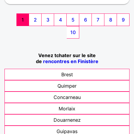
deux. Et puis le meilleur est à venir surtout les
voyages pour découvrir le monde. J'aime le charme
discret d'une femme qui sache ce qu'elle veut en
1
2
3
4
5
6
7
8
9
harmonie avec sa moitié
10
Venez tchater sur le site
de
rencontres en Finistère
Brest
Quimper
Concarneau
Morlaix
Douarnenez
Guipavas