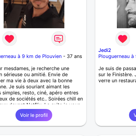
Jedi2
erneau à 9 km de Plouvien
- 37 ans
Plouguerneau à 
r mesdames, je recherche une
Je suis de passa
on sérieuse ou amitié. Envie de
sur le Finistère.
er ma vie à deux avec la bonne
verre un restaur
ne. Je suis souriant aimant les
 simples, resto, ciné, apéro entres
jeux de sociétés etc.. Soirées chill en
ux devant Netflix. La suite je vous
 découvrir
Voir le profil
V