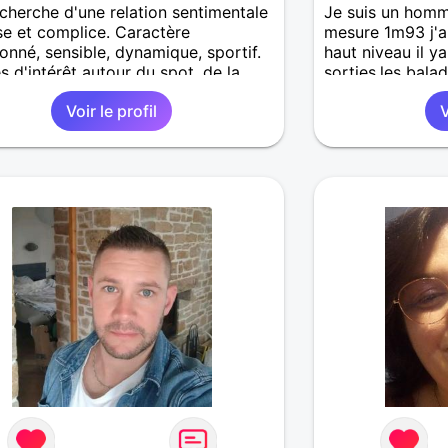
echerche d'une relation sentimentale
Je suis un homme
se et complice. Caractère
mesure 1m93 j'ai
ionné, sensible, dynamique, sportif.
haut niveau il y
s d'intérêt autour du spot, de la
sorties,les balade
e, lecture, sorties..avec l'envie de
laisse le découvr
Voir le profil
V
er tout ça ou autre chose à 2