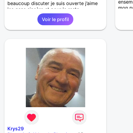
ensemb
beaucoup discuter je suis ouverte j’aime
mon pr
les gens sincère et pour le reste,
contactez-moi
Voir le profil
Krys29