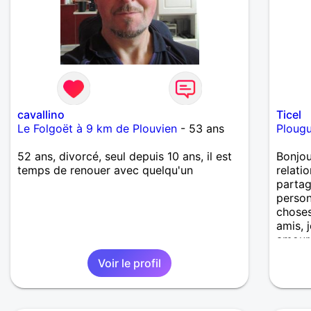
cavallino
Ticel
Le Folgoët à 9 km de Plouvien
- 53 ans
Plougu
52 ans, divorcé, seul depuis 10 ans, il est
Bonjou
temps de renouer avec quelqu'un
relati
partag
person
choses
amis, 
amoure
laisse
Voir le profil