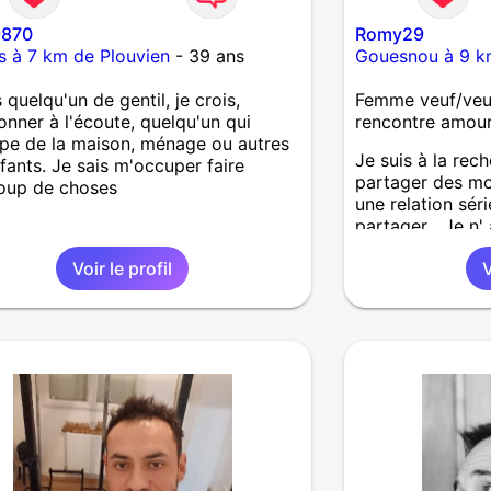
9870
Romy29
is à 7 km de Plouvien
- 39 ans
Gouesnou à 9 k
 quelqu'un de gentil, je crois,
Femme veuf/veu
ionner à l'écoute, quelqu'un qui
rencontre amou
pe de la maison, ménage ou autres
Je suis à la rec
fants. Je sais m'occuper faire
partager des mo
oup de choses
une relation séri
partager....Je n'
maison et donc 
Voir le profil
V