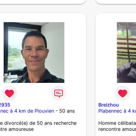
e2935
Breizhou
nec à 4 km de Plouvien
- 50 ans
Plabennec à 4 k
 divorcé(e) de 50 ans recherche
Homme célibatai
ntre amoureuse
rencontre amou