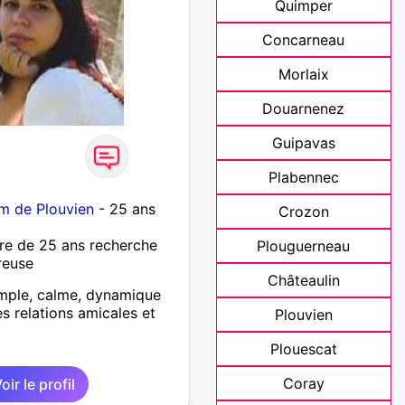
Quimper
Concarneau
Morlaix
Douarnenez
Guipavas
Plabennec
m de Plouvien
- 25 ans
Crozon
re de 25 ans recherche
Plouguerneau
reuse
Châteaulin
mple, calme, dynamique
s relations amicales et
Plouvien
Plouescat
Coray
oir le profil