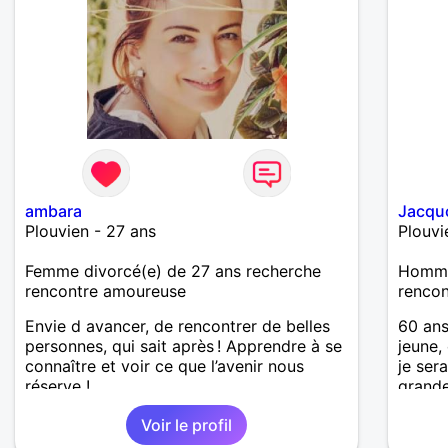
ambara
Jacqu
Plouvien - 27 ans
Plouvi
Femme divorcé(e) de 27 ans recherche
Homme
rencontre amoureuse
renco
Envie d avancer, de rencontrer de belles
60 ans
personnes, qui sait après ! Apprendre à se
jeune,
connaître et voir ce que l’avenir nous
je ser
réserve !
grande
main, 
Voir le profil
mainte
nous r