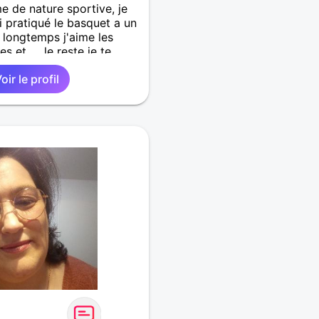
 de nature sportive, je
 pratiqué le basquet a un
a longtemps j'aime les
s et .....le reste je te
ir
oir le profil