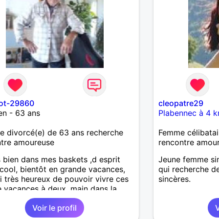
ot-29860
cleopatre29
en - 63 ans
Plabennec à 4 k
 divorcé(e) de 63 ans recherche
Femme célibatai
ntre amoureuse
rencontre amou
 bien dans mes baskets ,d esprit
Jeune femme si
 cool, bientôt en grande vacances,
qui recherche de
ai très heureux de pouvoir vivre ces
sincères.
 vacances à deux, main dans la
la vie passe trop vite profitons
Voir le profil
V
nant de cette belle ligne droite qu il
este à faire mais la faire à deux ✌