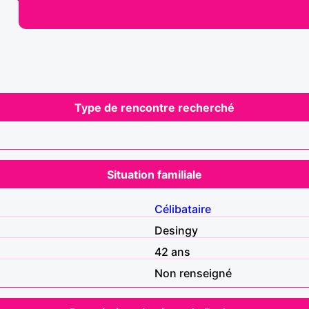
Type de rencontre recherché
Situation familiale
Célibataire
Desingy
42 ans
Non renseigné