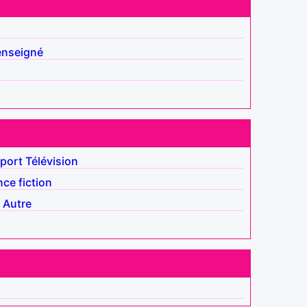
enseigné
port
Télévision
nce fiction
Autre