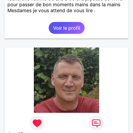
pour passer de bon moments mains dans la mains
Mesdames je vous attend de vous lire .
Voir le profil