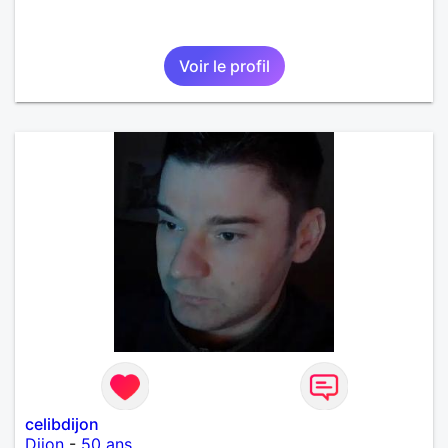
Voir le profil
celibdijon
Dijon
-
50 ans