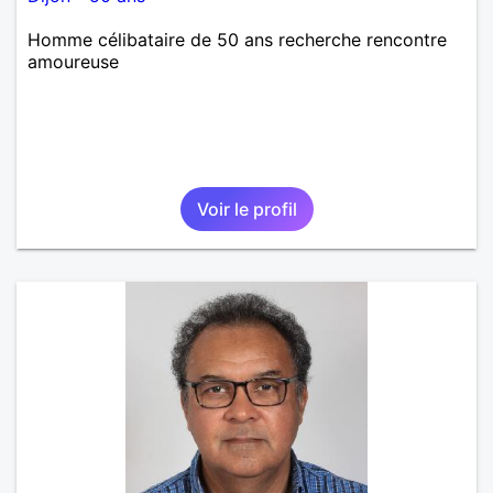
Homme célibataire de 50 ans recherche rencontre
amoureuse
Voir le profil