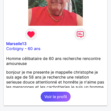
Marseile13
Corbigny
-
60 ans
Homme célibataire de 60 ans recherche rencontre
amoureuse
bonjour je me presente je mappelle christophe je
suis age de 58 ans je recherche une relation
serieuse douce attentionné et honnête je n'aime pas
les mensonges et les cachotteries je suis un homme
sensible doux câlin et franc. PS je n'habite pas à
Voir le profil
Marseille mes fans de l'équipe de l'OM je suis du
département de la Nièvre 58