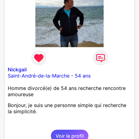
Nickgail
Saint-André-de-la-Marche
-
54 ans
Homme divorcé(e) de 54 ans recherche rencontre
amoureuse
Bonjour, je suis une personne simple qui recherche
la simplicité.
Voir le profil