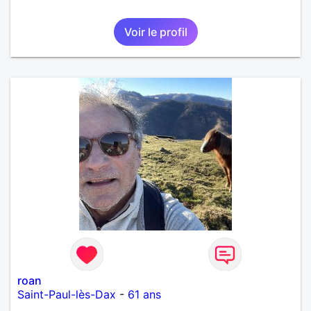
Voir le profil
roan
Saint-Paul-lès-Dax
-
61 ans