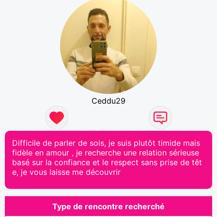
Ceddu29
Difficile de parler de sois, je suis plutôt timide mais
fidèle en amour , je recherche une relation sérieuse
basé sur la confiance et le respect sans prise de têt
e, je vous laisse me découvrir
Type de rencontre recherché