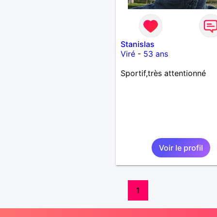
Stanislas
Viré
-
53 ans
Sportif,très attentionné
Voir le profil
1