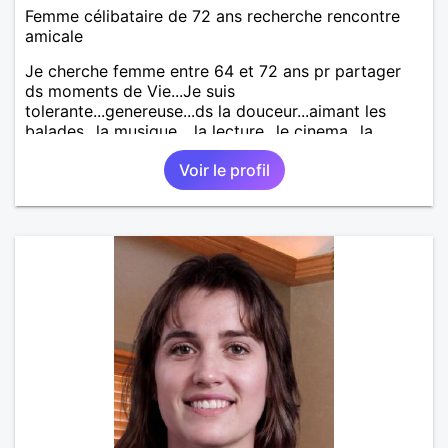
Femme célibataire de 72 ans recherche rencontre
amicale
Je cherche femme entre 64 et 72 ans pr partager
ds moments de Vie...Je suis
tolerante...genereuse...ds la douceur...aimant les
balades...la musique ...la lecture...le cinema...la
mer...le ping pong...les joies de se retrouver pr
Voir le profil
dialoguer et etre ds la chaleur humaine Juste une
femme à la rencontre d'1 autre femme Pas
d'hommes svp..