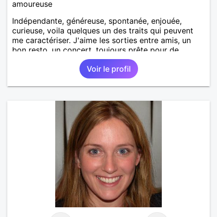
amoureuse
Indépendante, généreuse, spontanée, enjouée,
curieuse, voila quelques un des traits qui peuvent
me caractériser. J'aime les sorties entre amis, un
bon resto, un concert, toujours prête pour de
nouvelles découvertes!
Voir le profil