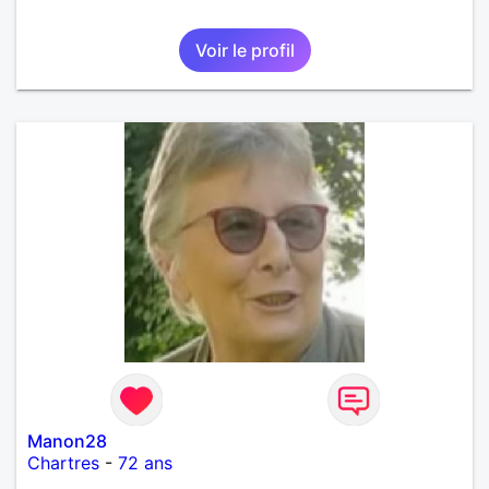
Voir le profil
Manon28
Chartres
-
72 ans