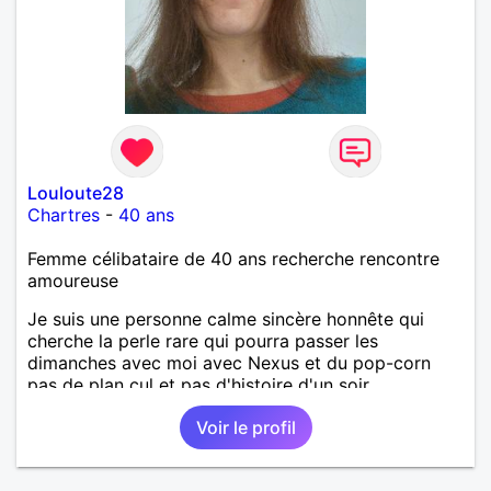
Louloute28
Chartres
-
40 ans
Femme célibataire de 40 ans recherche rencontre
amoureuse
Je suis une personne calme sincère honnête qui
cherche la perle rare qui pourra passer les
dimanches avec moi avec Nexus et du pop-corn
pas de plan cul et pas d'histoire d'un soir
Voir le profil