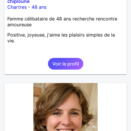
chiploune
Chartres
-
48 ans
Femme célibataire de 48 ans recherche rencontre
amoureuse
Positive, joyeuse, j'aime les plaisirs simples de la
vie.
Voir le profil