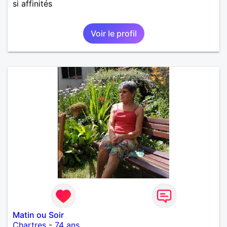
si affinités
Voir le profil
Matin ou Soir
Chartres
-
74 ans