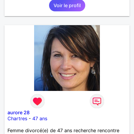
Voir le profil
aurore 28
Chartres
-
47 ans
Femme divorcé(e) de 47 ans recherche rencontre