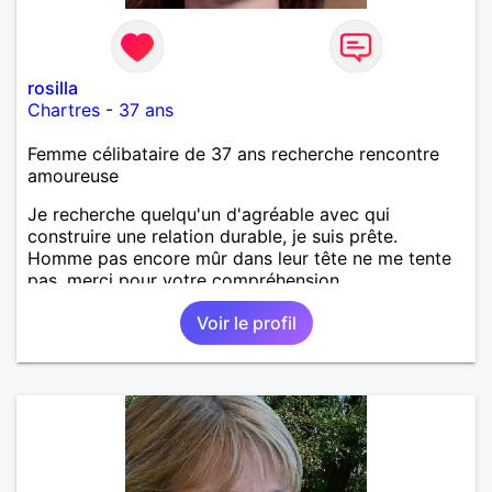
rosilla
Chartres
-
37 ans
Femme célibataire de 37 ans recherche rencontre
amoureuse
Je recherche quelqu'un d'agréable avec qui
construire une relation durable, je suis prête.
Homme pas encore mûr dans leur tête ne me tente
pas, merci pour votre compréhension.
Voir le profil