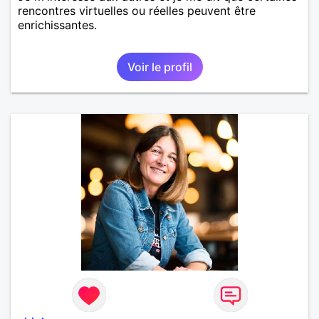
rencontres virtuelles ou réelles peuvent être
enrichissantes.
Voir le profil