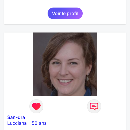
Voir le profil
San-dra
Lucciana
-
50 ans