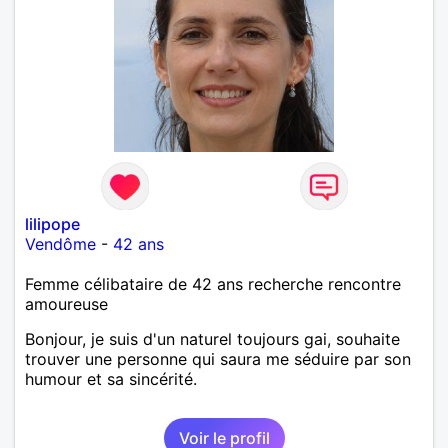
lilipope
Vendôme
-
42 ans
Femme célibataire de 42 ans recherche rencontre
amoureuse
Bonjour, je suis d'un naturel toujours gai, souhaite
trouver une personne qui saura me séduire par son
humour et sa sincérité.
Voir le profil