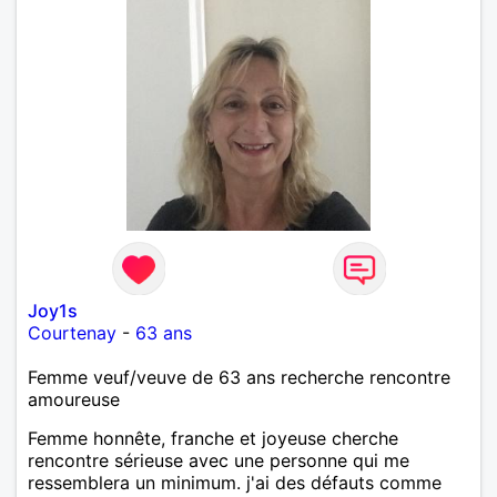
Joy1s
Courtenay
-
63 ans
Femme veuf/veuve de 63 ans recherche rencontre
amoureuse
Femme honnête, franche et joyeuse cherche
rencontre sérieuse avec une personne qui me
ressemblera un minimum. j'ai des défauts comme