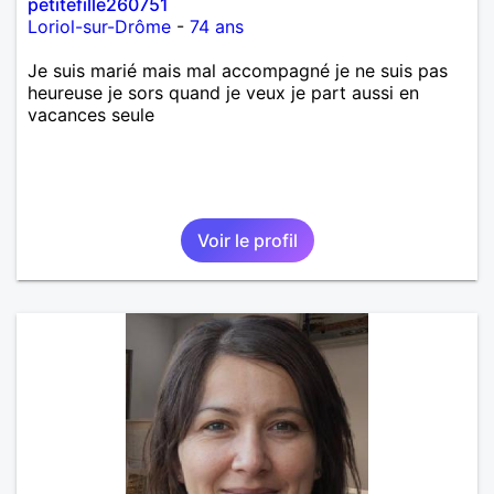
petitefille260751
Loriol-sur-Drôme
-
74 ans
Je suis marié mais mal accompagné je ne suis pas
heureuse je sors quand je veux je part aussi en
vacances seule
Voir le profil