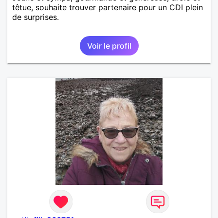
têtue, souhaite trouver partenaire pour un CDI plein
de surprises.
Voir le profil