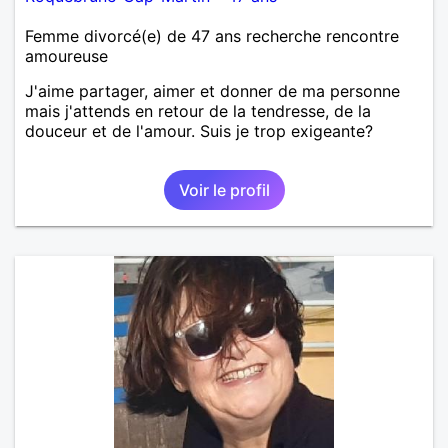
Femme divorcé(e) de 47 ans recherche rencontre
amoureuse
J'aime partager, aimer et donner de ma personne
mais j'attends en retour de la tendresse, de la
douceur et de l'amour. Suis je trop exigeante?
Voir le profil