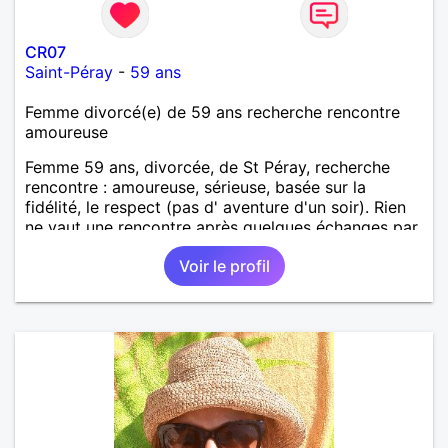
CR07
Saint-Péray
-
59 ans
Femme divorcé(e) de 59 ans recherche rencontre
amoureuse
Femme 59 ans, divorcée, de St Péray, recherche
rencontre : amoureuse, sérieuse, basée sur la
fidélité, le respect (pas d' aventure d'un soir). Rien
ne vaut une rencontre après quelques échanges par
messages pour savoir si il y a un feeling entre les
Voir le profil
deux et le désir de se revoir. Au plaisir de se
découvrir...