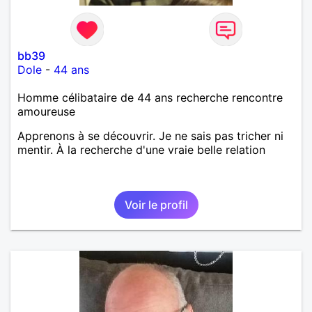
bien dramatique ! Du moins je le pense……Je suis un
homme facile à vivre. À vous si vous le souhaitez,
d’apprendre à me connaître davantage. J’en serai
ravi….A très bientôt je l’espère.
bb39
Dole
-
44 ans
Homme célibataire de 44 ans recherche rencontre
amoureuse
Apprenons à se découvrir. Je ne sais pas tricher ni
mentir. À la recherche d'une vraie belle relation
Voir le profil