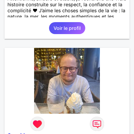
histoire construite sur le respect, la confiance et la
complicité ❤️ J’aime les choses simples de la vie : la
nature, la mer, les moments authentiques et les
personnes au grand cœur 🌊🌿 Très câlin et
Voir le profil
affectueux, j’adore les petits moments de tendresse
et les calinous réguliers 😊❤️ La solitude finit parfois
par peser, alors si tu es en Nouvelle-Calédonie et
que tu crois encore à un amour vrai, prenons le
temps de discuter… et laissons l’avenir nous guider
🌹