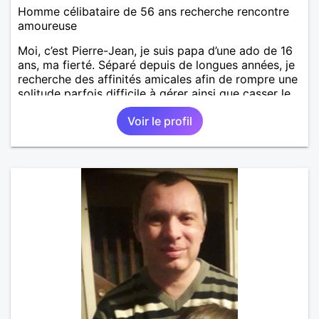
Homme célibataire de 56 ans recherche rencontre
amoureuse
Moi, c’est Pierre-Jean, je suis papa d’une ado de 16
ans, ma fierté. Séparé depuis de longues années, je
recherche des affinités amicales afin de rompre une
solitude parfois difficile à gérer ainsi que casser le
vague à l’âme. L’amitié reste extrêmement
Voir le profil
importante à mes yeux mais peut se décliner en des
sentiments plus puissants. « Le temps fera son
œuvre » disait Arthur Schopenhauer, philosophe
allemand que j’adore. J’aime discuter sans pour
autant être trop locace. Je suis bourré de qualités
avec très peu de défauts. Je suis altruiste,
bienveillant, empathique, attentionné, honnête,
respectueux, doux de caractère et compréhensif : je
laisse « glisser » beaucoup de choses. Mais ne vous
m’éprenez pas Mesdames, si une personne que
j’aime me trahit une fois, il n’y aura pas de seconde
chance et je l’effacerai à « vitam eternam ».
Néanmoins, je suis un tout petit peu maniaque ainsi
qu’impatient. J’essaye de faire des efforts. Rien de