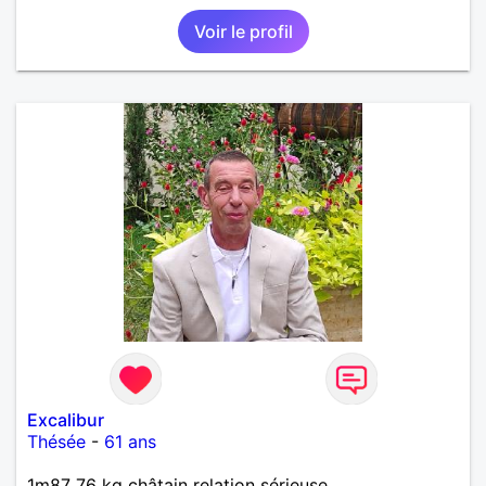
Voir le profil
Excalibur
Thésée
-
61 ans
1m87 76 kg châtain relation sérieuse