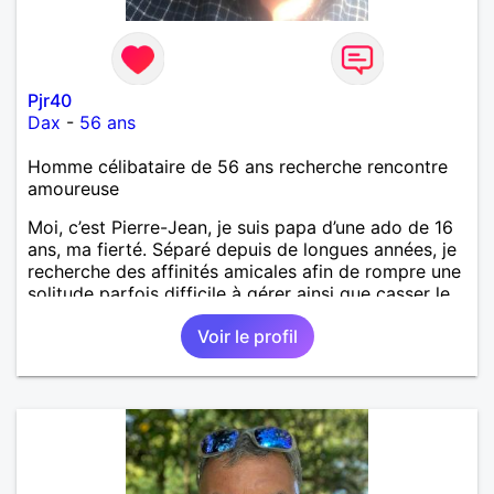
Pjr40
Dax
-
56 ans
Homme célibataire de 56 ans recherche rencontre
amoureuse
Moi, c’est Pierre-Jean, je suis papa d’une ado de 16
ans, ma fierté. Séparé depuis de longues années, je
recherche des affinités amicales afin de rompre une
solitude parfois difficile à gérer ainsi que casser le
vague à l’âme. L’amitié reste extrêmement
Voir le profil
importante à mes yeux mais peut se décliner en des
sentiments plus puissants. « Le temps fera son
œuvre » disait Arthur Schopenhauer, philosophe
allemand que j’adore. J’aime discuter sans pour
autant être trop locace. Je suis bourré de qualités
avec très peu de défauts. Je suis altruiste,
bienveillant, empathique, attentionné, honnête,
respectueux, doux de caractère et compréhensif : je