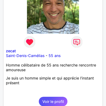
laisse « glisser » beaucoup de choses. Mais ne vous
m’éprenez pas Mesdames, si une personne que
j’aime me trahit une fois, il n’y aura pas de seconde
chance et je l’effacerai à « vitam eternam ».
Néanmoins, je suis un tout petit peu maniaque ainsi
qu’impatient. J’essaye de faire des efforts. Rien de
bien dramatique ! Du moins je le pense……Je suis un
homme facile à vivre. À vous si vous le souhaitez,
d’apprendre à me connaître davantage. J’en serai
ravi….A très bientôt je l’espère.
zecat
Saint-Denis-Camélias
-
55 ans
Homme célibataire de 55 ans recherche rencontre
amoureuse
Je suis un homme simple et qui apprécie l’instant
présent
Voir le profil