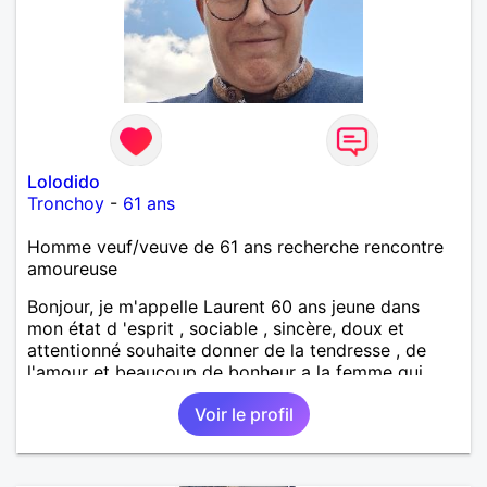
Lolodido
Tronchoy
-
61 ans
Homme veuf/veuve de 61 ans recherche rencontre
amoureuse
Bonjour, je m'appelle Laurent 60 ans jeune dans
mon état d 'esprit , sociable , sincère, doux et
attentionné souhaite donner de la tendresse , de
l'amour et beaucoup de bonheur a la femme qui
souhaitera partager ma vie . Bientôt en retraite a la
Voir le profil
fin de l 'année et libre de toute contrainte. Digne de
confiance à la femme qui voudras m 'en accorder
en toute sincérité. Pour le reste venez me découvrir
par un échange.