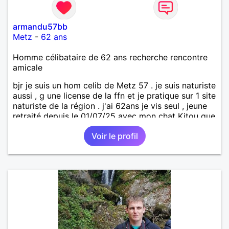
armandu57bb
Metz
-
62 ans
Homme célibataire de 62 ans recherche rencontre
amicale
bjr je suis un hom celib de Metz 57 . je suis naturiste
aussi , g une license de la ffn et je pratique sur 1 site
naturiste de la région . j'ai 62ans je vis seul , jeune
retraité depuis le 01/07/25 avec mon chat Kitou que
j'ai adopté en 04/2023 , je recherche une femme
Voir le profil
pour amitié et compagnie , partager des moments
de détente , de loisirs et d'intimités dans le respect
mutuel sur ma région du 57/54.