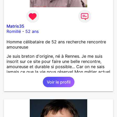
Matris35
Romillé
-
52 ans
Homme célibataire de 52 ans recherche rencontre
amoureuse
Je suis breton d'origine, né à Rennes. Je me suis
inscrit sur ce site pour faire une belle rencontre,
amoureuse et durable si possible... Car on ne sais
jamais ce que la vie nous réserve! Mon métier actuel
est électricien en tant que agent technique
Voir le profil
territorial. J'ai enseigné en tant que professeur des
écoles mais j'ai voulu changer. J'aime la culture en
générale: le cinéma, la littérature, le dessin, l'Art, un
peu de sport et aussi les ballades en bord de mer...
Mais je ne vais pas tout dire, à vous de me
contacter pour faire plus ample connaissance!...