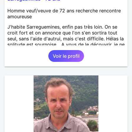
Homme veuf/veuve de 72 ans recherche rencontre
amoureuse
J'habite Sarreguemines, enfin pas très loin. On se
croit fort et on annonce que l'on s'en sortira tout
seul, sans l'aide d'autrui, mais c'est difficile. Hélas la
solitude est sournoise... A vous de le découvrir, je ne
serais peut-être pas objectif. Rencontrer pour
Voir le profil
débuter, partager ensuite si le "feeling" se présente.