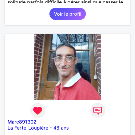
solitude parfois difficile à gérer ainsi que casser le
vague à l’âme. L’amitié reste extrêmement
Voir le profil
importante à mes yeux mais peut se décliner en des
sentiments plus puissants. « Le temps fera son
œuvre » disait Arthur Schopenhauer, philosophe
allemand que j’adore. J’aime discuter sans pour
autant être trop locace. Je suis bourré de qualités
avec très peu de défauts. Je suis altruiste,
bienveillant, empathique, attentionné, honnête,
respectueux, doux de caractère et compréhensif : je
laisse « glisser » beaucoup de choses. Mais ne vous
m’éprenez pas Mesdames, si une personne que
j’aime me trahit une fois, il n’y aura pas de seconde
chance et je l’effacerai à « vitam eternam ».
Néanmoins, je suis un tout petit peu maniaque ainsi
qu’impatient. J’essaye de faire des efforts. Rien de
bien dramatique ! Du moins je le pense……Je suis un
homme facile à vivre. À vous si vous le souhaitez,
d’apprendre à me connaître davantage. J’en serai
ravi….A très bientôt je l’espère.
Marc891302
La Ferté-Loupière
-
48 ans